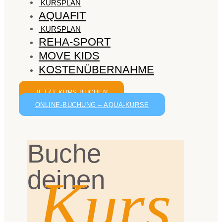
KURSPLAN
AQUAFIT
KURSPLAN
REHA-SPORT
MOVE KIDS
KOSTENÜBERNAHME
JETZT KURS BUCHEN
ONLINE-BUCHUNG – AQUA-KURSE
Buche
deinen
Kurs.