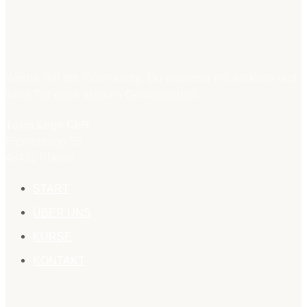
Werde Teil der Community. Du trainierst mit anderen und
wirst Teil einer starken Gemeinschaft.
Team Enge GbR
Elpersstiege 53
48431 Rheine
START
ÜBER UNS
KURSE
KONTAKT