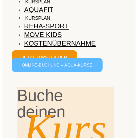
KURSPLAN
AQUAFIT
KURSPLAN
REHA-SPORT
MOVE KIDS
KOSTENÜBERNAHME
JETZT KURS BUCHEN
ONLINE-BUCHUNG – AQUA-KURSE
Buche
deinen
Kurs.