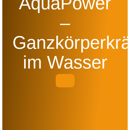
AquaPower
–
Ganzkörperkrä
im Wasser