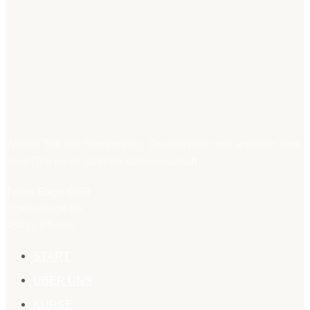
Werde Teil der Community. Du trainierst mit anderen und
wirst Teil einer starken Gemeinschaft.
Team Enge GbR
Elpersstiege 53
48431 Rheine
START
ÜBER UNS
KURSE