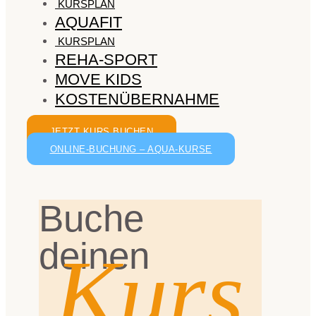
KURSPLAN
AQUAFIT
KURSPLAN
REHA-SPORT
MOVE KIDS
KOSTENÜBERNAHME
JETZT KURS BUCHEN
ONLINE-BUCHUNG – AQUA-KURSE
Buche
deinen
Kurs.