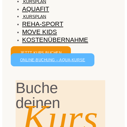
KURSPLAN
AQUAFIT
KURSPLAN
REHA-SPORT
MOVE KIDS
KOSTENÜBERNAHME
JETZT KURS BUCHEN
ONLINE-BUCHUNG – AQUA-KURSE
Buche
deinen
Kurs.